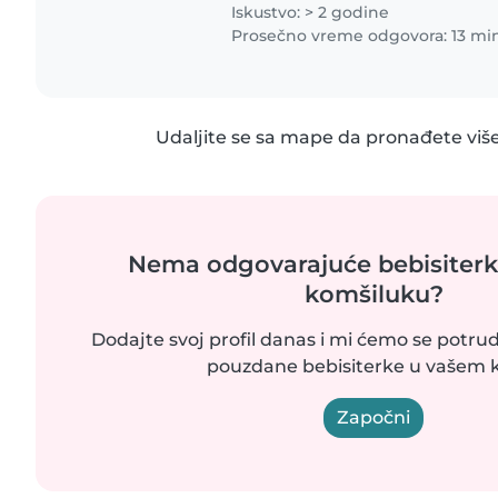
altivnosti i trudim..
Iskustvo: > 2 godine
Prosečno vreme odgovora: 13 mi
Udaljite se sa mape da pronađete više
Nema odgovarajuće bebisiter
komšiluku?
Dodajte svoj profil danas i mi ćemo se potr
pouzdane bebisiterke u vašem k
Započni