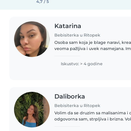
4,7 / 5
Katarina
Bebisiterka u Ritopek
Osoba sam koja je blage naravi, krea
veoma pažljiva i uvek nasmejana. Im
decom koja su ometena u razvoju. P
Vas da se družimo!🌸
Iskustvo: > 4 godine
Daliborka
Bebisiterka u Ritopek
Volim da se druzim sa malisanima i 
odgovorna sam, strpljiva i brizna. 
vreme sa njima kroz igru, ucenje ako