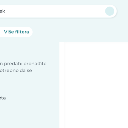
ek
Više filtera
an predah: pronađite
potrebno da se
eta