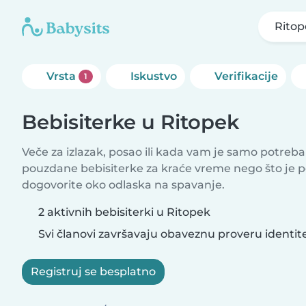
Ritop
Vrsta
Iskustvo
Verifikacije
1
Bebisiterke u Ritopek
Veče za izlazak, posao ili kada vam je samo potreb
pouzdane bebisiterke za kraće vreme nego što je 
dogovorite oko odlaska na spavanje.
2 aktivnih bebisiterki u Ritopek
Svi članovi završavaju obaveznu proveru identit
Registruj se besplatno