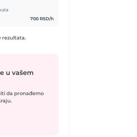
nuta
700 RSD/h
 rezultata.
ke u vašem
uditi da pronađemo
raju.