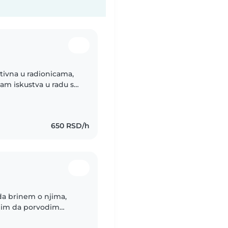
tivna u radionicama,
am iskustva u radu sa
ozdrav svima i čekam
650 RSD/h
da brinem o njima,
Volim da porvodim
 treba, kreativne