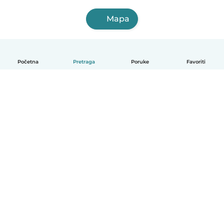
Mapa
Početna
Pretraga
Poruke
Favoriti
Српски
Kako funkcioniše
Pomoć
Uslovi i privatnost
Cene
Podaci o kompaniji
Babysits za posao
Standardi zajednice