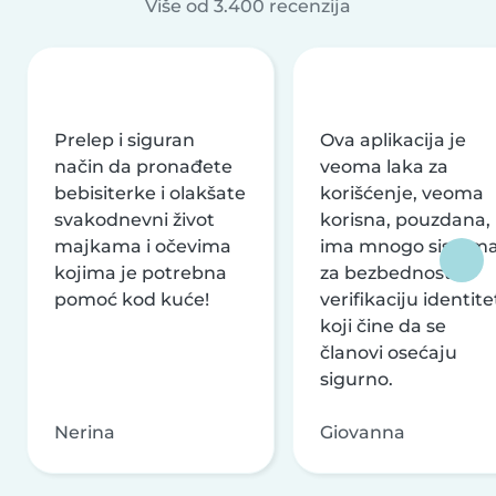
Više od 3.400 recenzija
Prelep i siguran
Ova aplikacija je
način da pronađete
veoma laka za
bebisiterke i olakšate
korišćenje, veoma
svakodnevni život
korisna, pouzdana,
majkama i očevima
ima mnogo sistem
kojima je potrebna
za bezbednost i
pomoć kod kuće!
verifikaciju identite
koji čine da se
članovi osećaju
sigurno.
Nerina
Giovanna