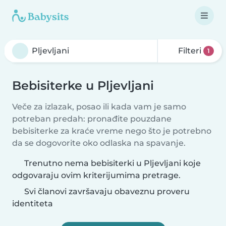
Filteri
1
Bebisiterke u Pljevljani
Veče za izlazak, posao ili kada vam je samo
potreban predah: pronađite pouzdane
bebisiterke za kraće vreme nego što je potrebno
da se dogovorite oko odlaska na spavanje.
Trenutno nema bebisiterki u Pljevljani koje
odgovaraju ovim kriterijumima pretrage.
Svi članovi završavaju obaveznu proveru
identiteta