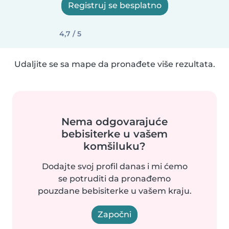
Registruj se besplatno
4,7 / 5
Udaljite se sa mape da pronađete više rezultata.
Nema odgovarajuće
bebisiterke u vašem
komšiluku?
Dodajte svoj profil danas i mi ćemo
se potruditi da pronađemo
pouzdane bebisiterke u vašem kraju.
Započni