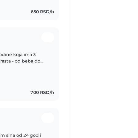
650 RSD/h
odine koja ima 3
zrasta - od beba do
 i zabavna. Mogu da
700 RSD/h
am sina od 24 god i