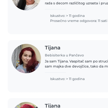
rada s decom različitog uzrasta i pr
uslugu čuvanja dece. Strastveno se
mališanima,..
Iskustvo: > 11 godina
Prosečno vreme odgovora: 11 sati
Tijana
Bebisiterka u Pančevo
Ja sam Tijana. Vaspitač sam po struc
sam majka dve devojčice, tako da mi 
sa decom i mene podmlađuje, pa
detinjasta sa njima,..
Iskustvo: > 11 godina
Tijana