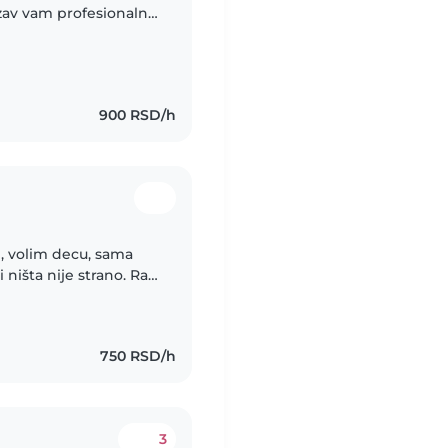
uzav vam profesionalnu
 bavim radom s
900 RSD/h
i, volim decu, sama
ništa nije strano. Rad
 umem da budem
750 RSD/h
3