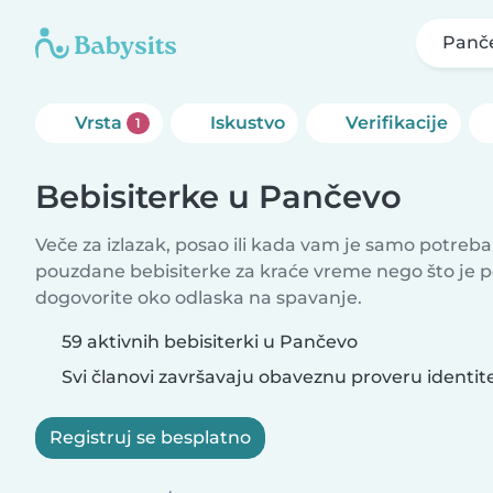
Panč
Vrsta
Iskustvo
Verifikacije
1
Bebisiterke u Pančevo
Veče za izlazak, posao ili kada vam je samo potreb
pouzdane bebisiterke za kraće vreme nego što je 
dogovorite oko odlaska na spavanje.
59 aktivnih bebisiterki u Pančevo
Svi članovi završavaju obaveznu proveru identit
Registruj se besplatno