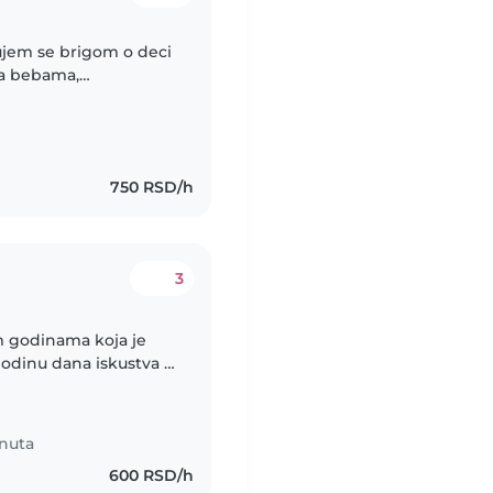
ujem se brigom o deci
sa bebama,
 i tinejdžerima.
750 RSD/h
3
m godinama koja je
godinu dana iskustva u
 i školske dece.
nuta
600 RSD/h