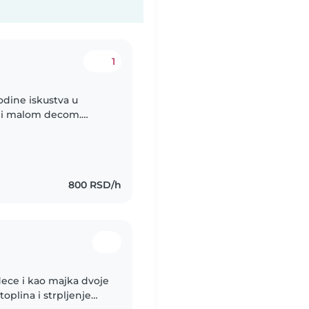
1
dine iskustva u
 i malom decom.
j deci! Možete me
800 RSD/h
dece i kao majka dvoje
oplina i strpljenje