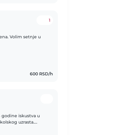
1
rena. Volim setnje u
i
600 RSD/h
 godine iskustva u
kolskog uzrasta.
” u Pančevu. Kreativna