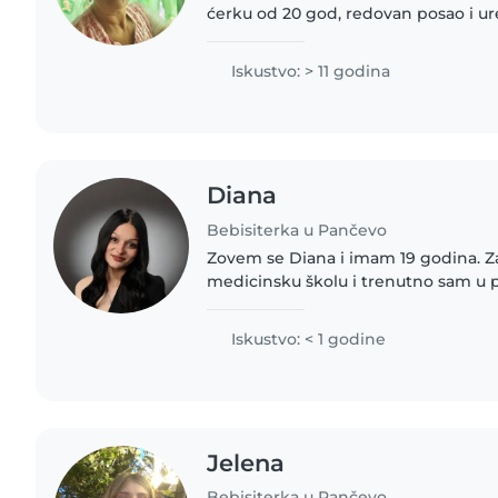
ćerku od 20 god, redovan posao i ur
slobodno vreme radim dodatno tj.č
bebisiterka). Ako vam je potrebno..
Iskustvo: > 11 godina
Diana
Bebisiterka u Pančevo
Zovem se Diana i imam 19 godina. Z
medicinsku školu i trenutno sam u p
čuvanja dece. Imam iskustva jer sam čuvala decu rodbini i
komšijama, a i..
Iskustvo: < 1 godine
Jelena
Bebisiterka u Pančevo