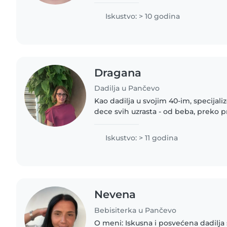
važni. Posvećena sam, odgovorna i 
da stvori..
Iskustvo: > 10 godina
Dragana
Dadilja u Pančevo
Kao dadilja u svojim 40-im, specijal
dece svih uzrasta - od beba, preko 
tinejdžera. Sa preko 10 godina iskus
saosećajnu negu,..
Iskustvo: > 11 godina
Nevena
Bebisiterka u Pančevo
O meni: Iskusna i posvećena dadilja sa više od [10] godina