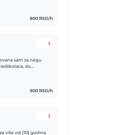
brižna osoba koja ume
800 RSD/h
3
izovana sam za negu
predškolaca, do
tva, pružam brižnu i
900 RSD/h
2