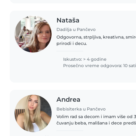
Nataša
Dadilja u Pančevo
Odgovorna, strpljiva, kreativna, smi
prirodi i decu.
Iskustvo: > 4 godine
Prosečno vreme odgovora: 10 sat
Andrea
Bebisiterka u Pančevo
Volim rad sa decom i imam više od 3
čuvanju beba, mališana i dece predš
Završila sam Tehničku školu „23. Maj
sam, strpljiva..