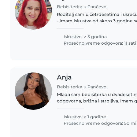
Bebisiterka u Pančevo
Roditelj sam u četrdesetima i usreć
- imam iskustva od skoro 3 godine 
mališanima, predškolcima, osnovcima
Diplomirani sam vaspitač,..
Iskustvo: > 5 godina
Prosečno vreme odgovora: 11 sati
Anja
Bebisiterka u Pančevo
Mlada sam bebisiterka u dvadeseti
odgovorna, brižna i strpljiva. Imam 
čuvanju beba, mališana, predškolske
Pričam engleski i..
Iskustvo: > 1 godine
Prosečno vreme odgovora: 50 mi