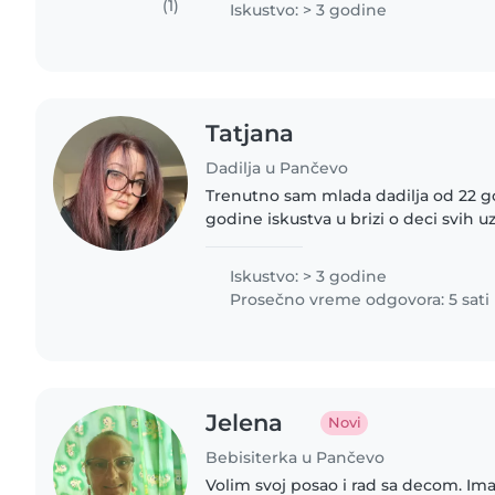
(1)
Iskustvo: > 3 godine
Tatjana
Dadilja u Pančevo
Trenutno sam mlada dadilja od 22 g
godine iskustva u brizi o deci svih u
tinejdžera. Strpljiva sam, odgovorna
pomognem sa crtanjem,..
Iskustvo: > 3 godine
Prosečno vreme odgovora: 5 sati
Jelena
Novi
Bebisiterka u Pančevo
Volim svoj posao i rad sa decom. Im