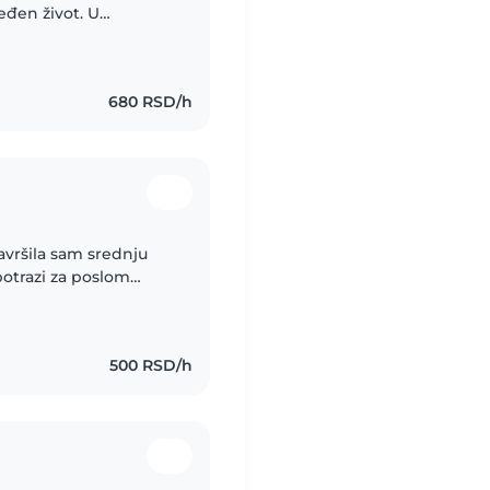
eđen život. U
uvam decu (
680 RSD/h
avršila sam srednju
otrazi za poslom
500 RSD/h