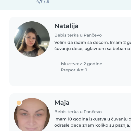
4,7 / 5
Natalija
Bebisiterka u Pančevo
Volim da radim sa decom. Imam 2 go
čuvanju dece, uglavnom sa bebama
Radujem se što ću se brinuti o vašo
kontaktirati ako imate bilo kakvih..
Iskustvo: > 2 godine
Preporuke: 1
Maja
Bebisiterka u Pančevo
Imam 10 godina iskustva u čuvanju 
odrasle dece znam koliko su pažnja, t