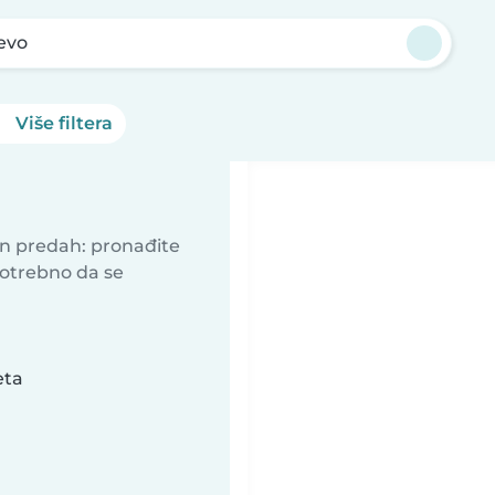
evo
Više filtera
an predah: pronađite
potrebno da se
eta