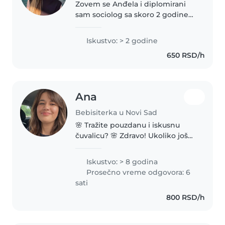
Zovem se Anđela i diplomirani
sam sociolog sa skoro 2 godine
iskustva rada u vrtiću sa decom
uzrasta od 1 do 6 godina. Pored
Iskustvo: > 2 godine
toga, privatno sam pomagala
650 RSD/h
prijateljima oko njihove dece,..
Ana
Bebisiterka u Novi Sad
🌸 Tražite pouzdanu i iskusnu
čuvalicu? 🌸 Zdravo! Ukoliko još
uvek niste pronašli čuvalicu,
volela bih da se predstavim.
Iskustvo: > 8 godina
Imam dugogodišnje iskustvo u
Prosečno vreme odgovora: 6
čuvanju dece, jer sam praktično..
sati
800 RSD/h