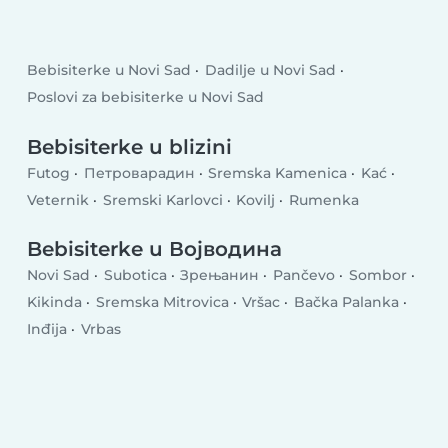
Bebisiterke u Novi Sad
Dadilje u Novi Sad
Poslovi za bebisiterke u Novi Sad
Bebisiterke u blizini
Futog
Петроварадин
Sremska Kamenica
Kać
Veternik
Sremski Karlovci
Kovilj
Rumenka
Bebisiterke u Војводина
Novi Sad
Subotica
Зрењанин
Pančevo
Sombor
Kikinda
Sremska Mitrovica
Vršac
Bačka Palanka
Inđija
Vrbas