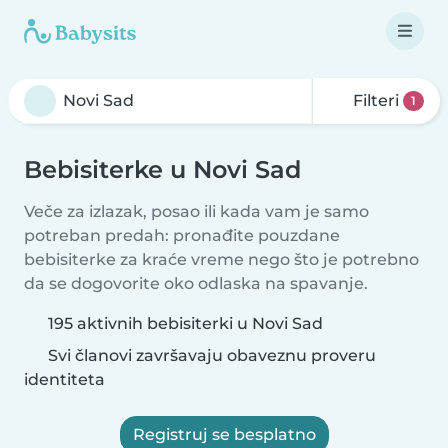
Filteri
1
Bebisiterke u Novi Sad
Veče za izlazak, posao ili kada vam je samo
potreban predah: pronađite pouzdane
bebisiterke za kraće vreme nego što je potrebno
da se dogovorite oko odlaska na spavanje.
195 aktivnih bebisiterki u Novi Sad
Svi članovi završavaju obaveznu proveru
identiteta
Registruj se besplatno