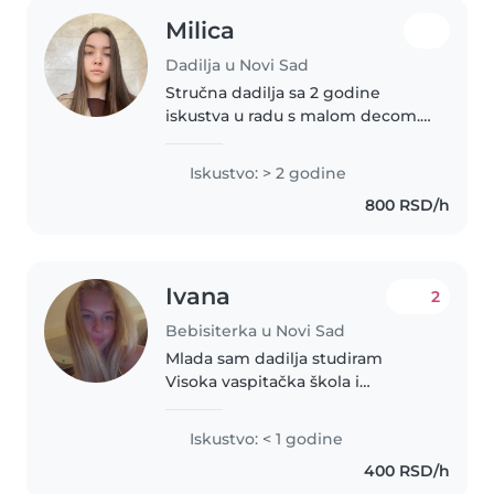
Milica
Dadilja u Novi Sad
Stručna dadilja sa 2 godine
iskustva u radu s malom decom.
Majstor za crtanje, muziku i
kreativne sam da pomognem
Iskustvo: > 2 godine
oko domaćih zadataka i dnevnih
800 RSD/h
aktivnosti. Sigurna sam vozačica
i..
Ivana
2
Bebisiterka u Novi Sad
Mlada sam dadilja studiram
Visoka vaspitačka škola i
početnim iskustvom u brizi za
decu. Posebno volim raditi sa
Iskustvo: < 1 godine
malom decom, kao i s decom s
400 RSD/h
posebnim potrebama poput