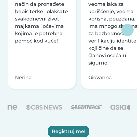
način da pronađete
veoma laka za
bebisiterke i olakšate
korišćenje, veoma
svakodnevni život
korisna, pouzdana,
majkama i očevima
ima mnogo sistem
kojima je potrebna
za bezbednost i
pomoć kod kuće!
verifikaciju identite
koji čine da se
članovi osećaju
sigurno.
Nerina
Giovanna
Registruj me!