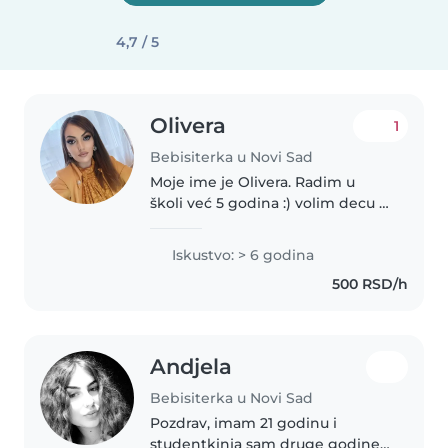
4,7 / 5
Olivera
1
Bebisiterka u Novi Sad
Moje ime je Olivera. Radim u
školi već 5 godina :) volim decu i
deca vole mene.
Iskustvo: > 6 godina
500 RSD/h
Andjela
Bebisiterka u Novi Sad
Pozdrav, imam 21 godinu i
studentkinja sam druge godine