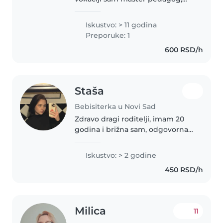
posedujem dugogodisnje
iskustvo u radu sa decom(u
Iskustvo: > 11 godina
struci,posebno sa ranjivim
Preporuke: 1
kategorijama,a takodje i
600 RSD/h
visegodisnje iskustvo..
Staša
Bebisiterka u Novi Sad
Zdravo dragi roditelji, imam 20
godina i brižna sam, odgovorna i
vrlo kreativna osoba koja iskreno
uživa u radu sa decom. Bavim se
Iskustvo: > 2 godine
glumom, što mi pomaže da kroz
450 RSD/h
igru, maštu i zabavne..
Milica
11