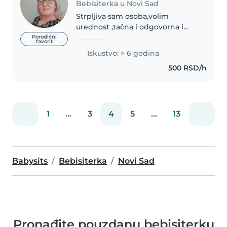
Bebisiterka u Novi Sad
Strpljiva sam osoba,volim
urednost ,tačna i odgovorna i
nijedan posao mi nije problem
Porodični
favorit
da uradim ako sam u
Iskustvo: > 6 godina
mogućnosti.Volim decu i imam
500 RSD/h
strpljenja njima da se posvetim.
1
...
3
4
5
...
13
Babysits
Bebisiterka
Novi Sad
Pronađite pouzdanu bebisiterku