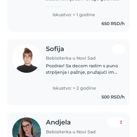
Visoke strukovne škole za
obrazovanje vaspitača.
Iskustvo: < 1 godine
Zainteresovana sam za posao
650 RSD/h
čuvanja dece uzrasta od 3 do 6
godina. Isključivo..
Sofija
Bebisiterka u Novi Sad
Pozdrav! Sa decom radim s puno
strpljenja i pažnje, pružajući im
ne samo bezbedan boravak već i
zabavno edukativno iskustvo.
Iskustvo: > 2 godine
Moje dosadašnje iskustvo
500 RSD/h
obuhvata preuzimanje dece iz
vrtića,..
Andjela
3
Bebisiterka u Novi Sad