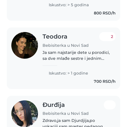
predškolskog. Odgovorna sam i
Iskustvo: > 5 godina
brizna. U obzir dolazi i cuvanje
800 RSD/h
dvoje dece. Radujem se
druzenju!
Teodora
2
Bebisiterka u Novi Sad
Ja sam najstarije dete u porodici,
sa dve mlađe sestre i jednim
bratom, tako da sam ceo život
provela brinući se o mlađima od
Iskustvo: > 1 godine
mene. Zaista volim decu i uživam
700 RSD/h
u vremenu provedenom..
Đurđija
Bebisiterka u Novi Sad
Zdravo,ja sam Djurdjija,po
vokaciji sam master pedagog,