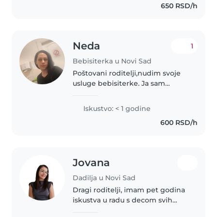
650 RSD/h
praktično iskustvo u vrtiću, kao i
privatno..
Neda
1
Bebisiterka u Novi Sad
Poštovani roditelji,nudim svoje
usluge bebisiterke. Ja sam
odgovorana, kreativana i
saosećajana. Imam certifikat iz
Iskustvo: < 1 godine
prve pomoći. Moje dete je u dobi
600 RSD/h
od 18 godine, pa sam stekla
iskustvo..
Jovana
Dadilja u Novi Sad
Dragi roditelji, imam pet godina
iskustva u radu s decom svih
uzrasta, od beba do