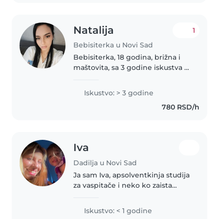
autizma i ADHD-a...
Natalija
1
Bebisiterka u Novi Sad
Bebisiterka, 18 godina, brižna i
maštovita, sa 3 godine iskustva u
brizi za decu svih uzrasta - od
beba do tinejdžera. Volim igre,
Iskustvo: > 3 godine
crtanje i izradu rukotvorina.
780 RSD/h
Takođe sam spremna..
Iva
Dadilja u Novi Sad
Ja sam Iva, apsolventkinja studija
za vaspitače i neko ko zaista
uživa u svakodnevnom radu sa
djecom, kreativnosti i
Iskustvo: < 1 godine
neprestanom učenju. Kroz