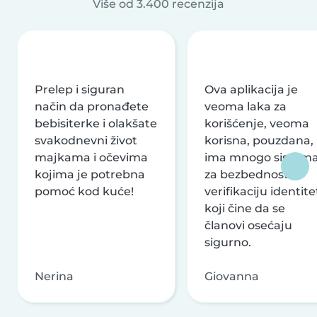
Više od 3.400 recenzija
Prelep i siguran
Ova aplikacija je
način da pronađete
veoma laka za
bebisiterke i olakšate
korišćenje, veoma
svakodnevni život
korisna, pouzdana,
majkama i očevima
ima mnogo sistem
kojima je potrebna
za bezbednost i
pomoć kod kuće!
verifikaciju identite
koji čine da se
članovi osećaju
sigurno.
Nerina
Giovanna