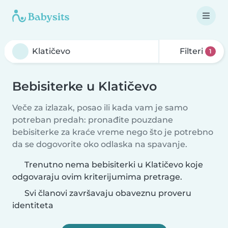
Filteri
1
Bebisiterke u Klatičevo
Veče za izlazak, posao ili kada vam je samo
potreban predah: pronađite pouzdane
bebisiterke za kraće vreme nego što je potrebno
da se dogovorite oko odlaska na spavanje.
Trenutno nema bebisiterki u Klatičevo koje
odgovaraju ovim kriterijumima pretrage.
Svi članovi završavaju obaveznu proveru
identiteta