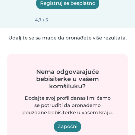
Registruj se besplatno
4,7 / 5
Udaljite se sa mape da pronađete više rezultata.
Nema odgovarajuće
bebisiterke u vašem
komšiluku?
Dodajte svoj profil danas i mi ćemo
se potruditi da pronađemo
pouzdane bebisiterke u vašem kraju.
Započni