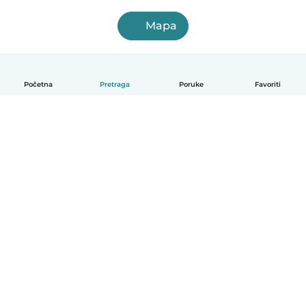
Mapa
Početna
Pretraga
Poruke
Favoriti
Српски
Kako funkcioniše
Pomoć
Uslovi i privatnost
Cene
Podaci o kompaniji
Babysits za posao
Standardi zajednice