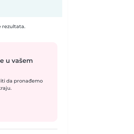
 rezultata.
ke u vašem
uditi da pronađemo
raju.