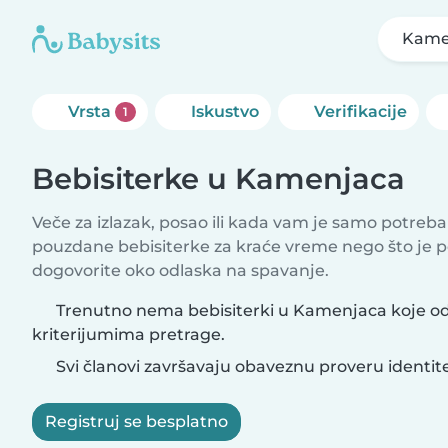
Kame
Vrsta
Iskustvo
Verifikacije
1
Bebisiterke u Kamenjaca
Veče za izlazak, posao ili kada vam je samo potreb
pouzdane bebisiterke za kraće vreme nego što je 
dogovorite oko odlaska na spavanje.
Trenutno nema bebisiterki u Kamenjaca koje o
kriterijumima pretrage.
Svi članovi završavaju obaveznu proveru identit
Registruj se besplatno