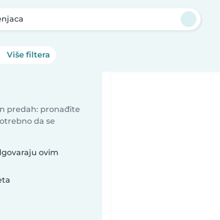
njaca
Više filtera
an predah: pronađite
potrebno da se
dgovaraju ovim
eta