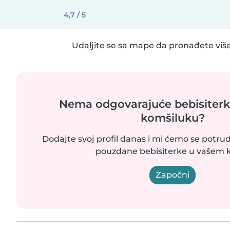
4,7 / 5
Udaljite se sa mape da pronađete više
Nema odgovarajuće bebisiter
komšiluku?
Dodajte svoj profil danas i mi ćemo se potr
pouzdane bebisiterke u vašem k
Započni