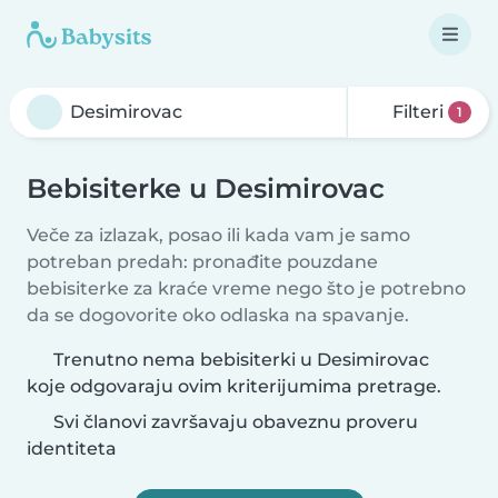
Filteri
1
Bebisiterke u Desimirovac
Veče za izlazak, posao ili kada vam je samo
potreban predah: pronađite pouzdane
bebisiterke za kraće vreme nego što je potrebno
da se dogovorite oko odlaska na spavanje.
Trenutno nema bebisiterki u Desimirovac
koje odgovaraju ovim kriterijumima pretrage.
Svi članovi završavaju obaveznu proveru
identiteta