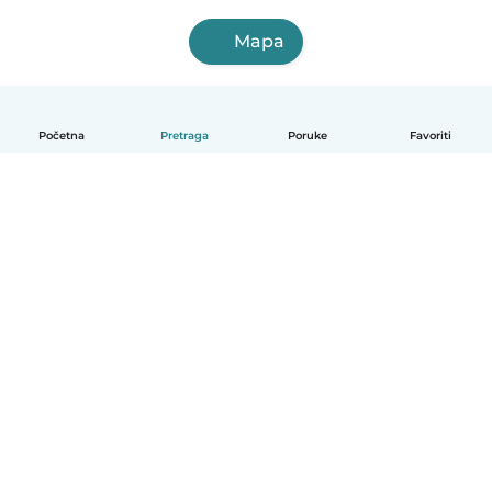
Mapa
Početna
Pretraga
Poruke
Favoriti
Српски
Kako funkcioniše
Pomoć
Uslovi i privatnost
Cene
Podaci o kompaniji
Babysits za posao
Standardi zajednice