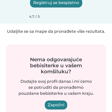
Registruj se besplatno
4,7 / 5
Udaljite se sa mape da pronađete više rezultata.
Nema odgovarajuće
bebisiterke u vašem
komšiluku?
Dodajte svoj profil danas i mi ćemo
se potruditi da pronađemo
pouzdane bebisiterke u vašem kraju.
Započni