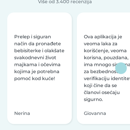
Više od 3.400 recenzija
Prelep i siguran
Ova aplikacija je
način da pronađete
veoma laka za
bebisiterke i olakšate
korišćenje, veoma
svakodnevni život
korisna, pouzdana,
majkama i očevima
ima mnogo sistem
kojima je potrebna
za bezbednost i
pomoć kod kuće!
verifikaciju identite
koji čine da se
članovi osećaju
sigurno.
Nerina
Giovanna