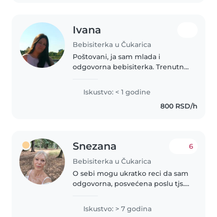
Ivana
Bebisiterka u Čukarica
Poštovani, ja sam mlada i
odgovorna bebisiterka. Trenutno
pohađam medicinsku školu,
smer medicinska sestra-tehničar,
Iskustvo: < 1 godine
što mi pomaže da razumem
800 RSD/h
važne aspekte zdravlja i
sigurnosti dece...
Snezana
6
Bebisiterka u Čukarica
O sebi mogu ukratko reci da sam
odgovorna, posvećena poslu tjs.
Detetu koje cuvam. Vrlo brizna,
prijatna i savesna u radu. Volim
Iskustvo: > 7 godina
decu, uglavnom je interakcija sa