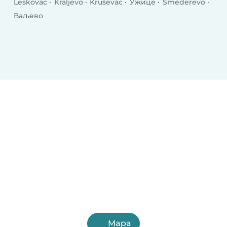
Leskovac
Kraljevo
Kruševac
Ужице
Smederevo
Ваљево
Mapa