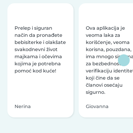
Prelep i siguran
Ova aplikacija je
način da pronađete
veoma laka za
bebisiterke i olakšate
korišćenje, veoma
svakodnevni život
korisna, pouzdana,
majkama i očevima
ima mnogo sistem
kojima je potrebna
za bezbednost i
pomoć kod kuće!
verifikaciju identite
koji čine da se
članovi osećaju
sigurno.
Nerina
Giovanna