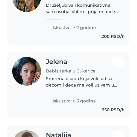
Druželjubiva i komunikativna
sam osoba. Volim i prija mi rad sa
decom, radim u vrtiću u jaslenoj
grupi i smatram da ne može
Iskustvo: > 2 godine
svako da radi ovaj posao. Ovaj
1.200 RSD/h
posao mora da se voli!
Jelena
Bebisiterka u Čukarica
Smirena osoba koja voli rad sa
decom i deca me voli uzivam u
igri i druzenju sa njima
Iskustvo: > 5 godina
650 RSD/h
Natalija