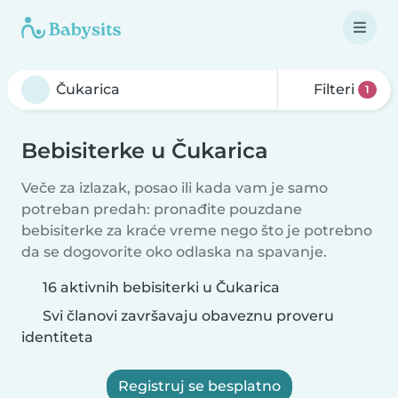
Filteri
1
Bebisiterke u Čukarica
Veče za izlazak, posao ili kada vam je samo
potreban predah: pronađite pouzdane
bebisiterke za kraće vreme nego što je potrebno
da se dogovorite oko odlaska na spavanje.
16 aktivnih bebisiterki u Čukarica
Svi članovi završavaju obaveznu proveru
identiteta
Registruj se besplatno