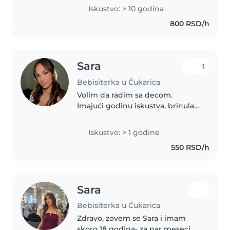
decu kada sam imala 15 đe imam
Iskustvo: > 10 godina
iskustva sa decom sa posebnim
800 RSD/h
potrebama,Na raspolaganju sam..
Sara
1
Bebisiterka u Čukarica
Volim da radim sa decom.
Imajući godinu iskustva, brinula
sam se za bebe, malce i
predškolce. Trenutno sam
Iskustvo: > 1 godine
završna godina arhitektonskog
550 RSD/h
fakulteta i govorim engleski i
srpski. Uživam..
Sara
Bebisiterka u Čukarica
Zdravo, zovem se Sara i imam
skoro 18 godina- za par meseci.