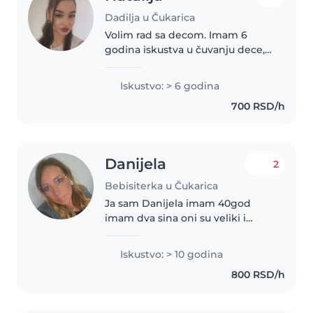
Dadilja u Čukarica
Volim rad sa decom. Imam 6
godina iskustva u čuvanju dece,
prvenstveno beba i male dece.
Takođe imam iskustva sa decom
Iskustvo: > 6 godina
sa posebnim potrebama,ako
700 RSD/h
zelite mozete me kontaktirati
ako imate..
Danijela
2
Bebisiterka u Čukarica
Ja sam Danijela imam 40god
imam dva sina oni su veliki i
samostalni jedan 11 drugi 13 god
bavim se kao bebisiterka ,
Iskustvo: > 10 godina
iskustvo mi je 10 god trenutno
800 RSD/h
mogu svim danima da radm i i
ne..