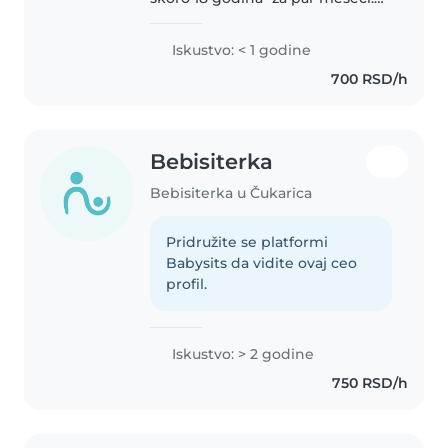
Idem u srednju muzicku skolu I
sviram violinu i klavir. Takodje se
Iskustvo: < 1 godine
bavim i pevanjem-tadicionalnim
700 RSD/h
pa samim tim mogu doprineti..
Bebisiterka
Bebisiterka u Čukarica
Pridružite se platformi
Babysits da vidite ovaj ceo
profil.
Iskustvo: > 2 godine
750 RSD/h