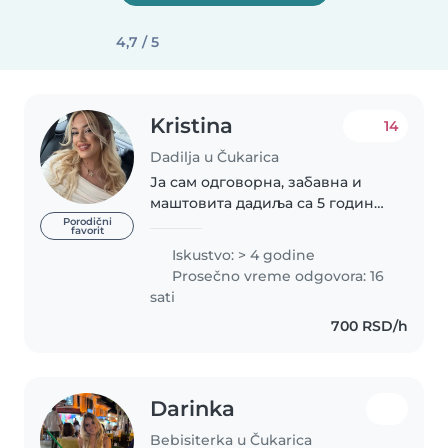
4,7 / 5
Kristina
14
Dadilja u Čukarica
Ја сам одговорна, забавна и
маштовита дадиља са 5 година
искуства у чувању деце од беба
Porodični
favorit
до предшколског узраста.
Iskustvo: > 4 godine
Волим да цртам, читам, правим
Prosečno vreme odgovora: 16
рукотворине, учествујем у
sati
музичким активностима..
700 RSD/h
Darinka
Bebisiterka u Čukarica