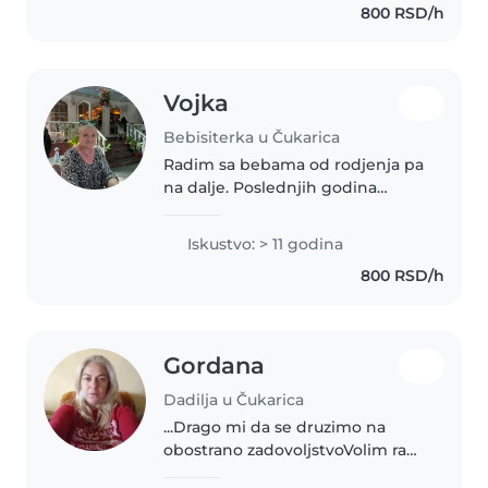
800 RSD/h
detetom pozitivna..
Vojka
Bebisiterka u Čukarica
Radim sa bebama od rodjenja pa
na dalje. Poslednjih godina
radim sa blizancima i trojkama.
Slobodna u popodnevnim
Iskustvo: > 11 godina
satima i vikendom. Moze
800 RSD/h
povremeno angazovanje.
Zanimaju me lokacije..
Gordana
Dadilja u Čukarica
...Drago mi da se druzimo na
obostrano zadovoljstvoVolim rad
sa decom. Počela sam da čuvam