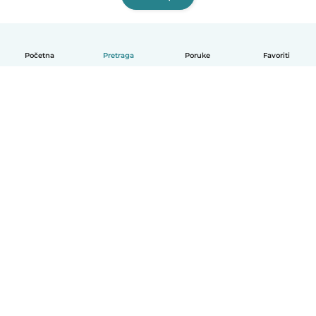
Početna
Pretraga
Poruke
Favoriti
Српски
Kako funkcioniše
Pomoć
Uslovi i privatnost
Cene
Podaci o kompaniji
Babysits za posao
Standardi zajednice
© Babysits B.V.