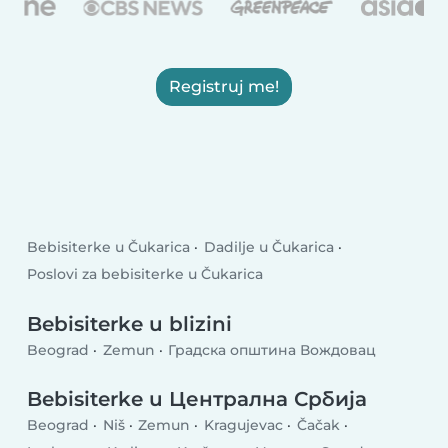
Registruj me!
Bebisiterke u Čukarica
Dadilje u Čukarica
Poslovi za bebisiterke u Čukarica
Bebisiterke u blizini
Beograd
Zemun
Градска општина Вождовац
Bebisiterke u Централна Србија
Beograd
Niš
Zemun
Kragujevac
Čačak