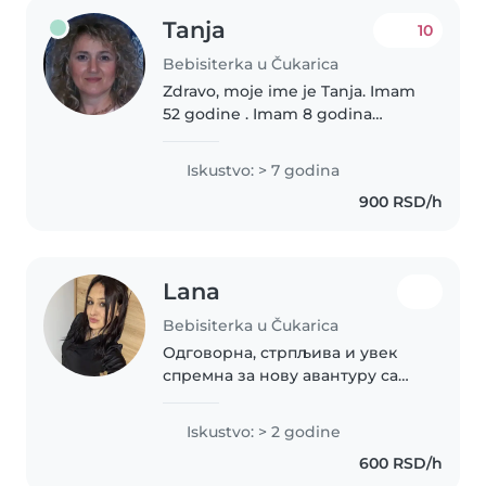
Tanja
10
Bebisiterka u Čukarica
Zdravo, moje ime je Tanja. Imam
52 godine . Imam 8 godina
iskustva u čuvanju dece uzrasta
od 0 do 10 godina, uključujući
Iskustvo: > 7 godina
negu novorodjenčadi i beba.
900 RSD/h
Odgovorna sam, strpljiva i
brizna,..
Lana
Bebisiterka u Čukarica
Одговорна, стрпљива и увек
спремна за нову авантуру са
малишанима. Верујем да се
најлепше успомене стварају
Iskustvo: > 2 godine
кроз игру, смех и пажњу.
600 RSD/h