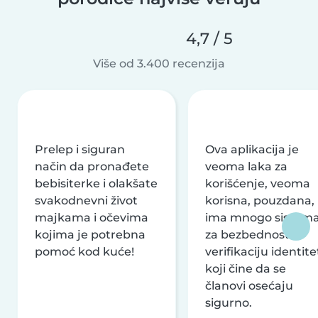
4,7 / 5
Više od 3.400 recenzija
Prelep i siguran
Ova aplikacija je
način da pronađete
veoma laka za
bebisiterke i olakšate
korišćenje, veoma
svakodnevni život
korisna, pouzdana,
majkama i očevima
ima mnogo sistem
kojima je potrebna
za bezbednost i
pomoć kod kuće!
verifikaciju identite
koji čine da se
članovi osećaju
sigurno.