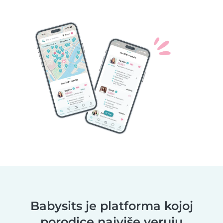
Babysits je platforma kojoj
porodice najviše veruju