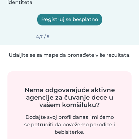
identiteta
Registruj se besplatno
4,7 / 5
Udaljite se sa mape da pronađete više rezultata.
Nema odgovarajuće aktivne
agencije za čuvanje dece u
vašem komšiluku?
Dodajte svoj profil danas i mi ćemo
se potruditi da povežemo porodice i
bebisiterke.