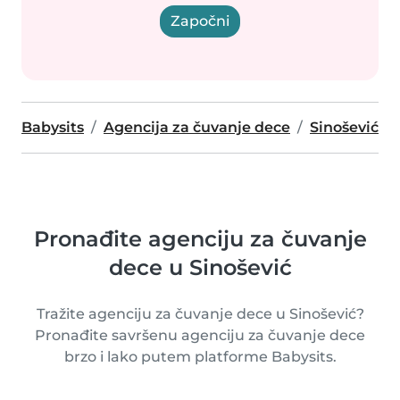
Započni
Babysits
Agencija za čuvanje dece
Sinošević
Pronađite agenciju za čuvanje
dece u Sinošević
Tražite agenciju za čuvanje dece u Sinošević?
Pronađite savršenu agenciju za čuvanje dece
brzo i lako putem platforme Babysits.