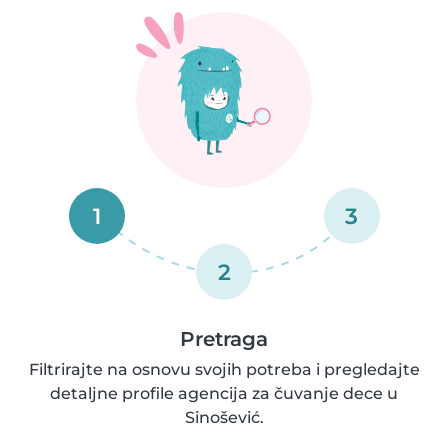
1
3
2
Pretraga
Filtrirajte na osnovu svojih potreba i pregledajte
detaljne profile agencija za čuvanje dece u
Sinošević.