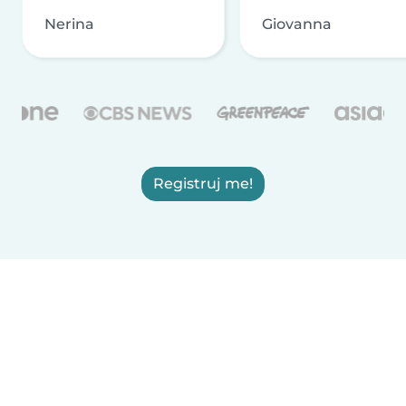
Nerina
Giovanna
Registruj me!