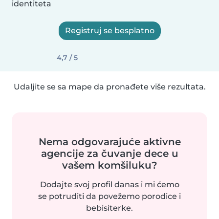
identiteta
Registruj se besplatno
4,7 / 5
Udaljite se sa mape da pronađete više rezultata.
Nema odgovarajuće aktivne
agencije za čuvanje dece u
vašem komšiluku?
Dodajte svoj profil danas i mi ćemo
se potruditi da povežemo porodice i
bebisiterke.