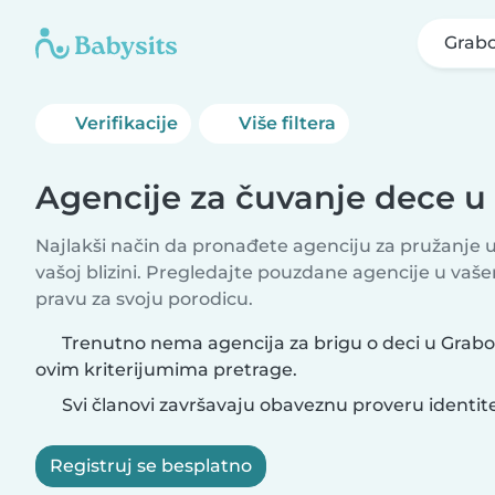
Grabo
Verifikacije
Više filtera
Agencije za čuvanje dece u
Najlakši način da pronađete agenciju za pružanje 
vašoj blizini. Pregledajte pouzdane agencije u vaše
pravu za svoju porodicu.
Trenutno nema agencija za brigu o deci u Grabo
ovim kriterijumima pretrage.
Svi članovi završavaju obaveznu proveru identit
Registruj se besplatno