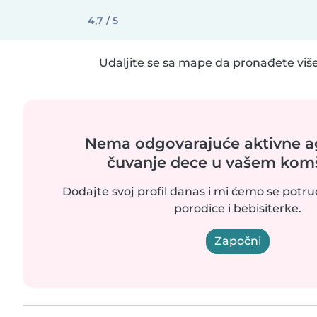
4,7 / 5
Udaljite se sa mape da pronađete više
Nema odgovarajuće aktivne ag
čuvanje dece u vašem kom
Dodajte svoj profil danas i mi ćemo se potr
porodice i bebisiterke.
Započni