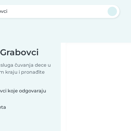
vci
 Grabovci
usluga čuvanja dece u
m kraju i pronađite
vci koje odgovaraju
eta