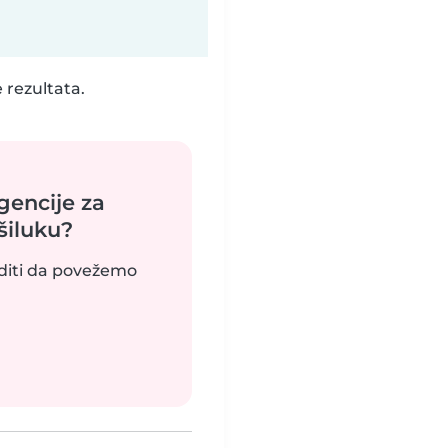
 rezultata.
encije za
šiluku?
uditi da povežemo