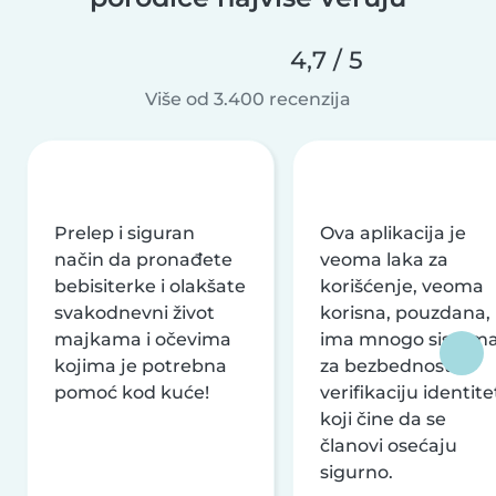
4,7 / 5
Više od 3.400 recenzija
Prelep i siguran
Ova aplikacija je
način da pronađete
veoma laka za
bebisiterke i olakšate
korišćenje, veoma
svakodnevni život
korisna, pouzdana,
majkama i očevima
ima mnogo sistem
kojima je potrebna
za bezbednost i
pomoć kod kuće!
verifikaciju identite
koji čine da se
članovi osećaju
sigurno.