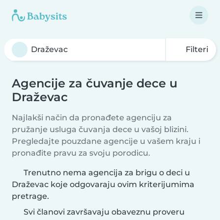
Filteri
Agencije za čuvanje dece u
Draževac
Najlakši način da pronađete agenciju za
pružanje usluga čuvanja dece u vašoj blizini.
Pregledajte pouzdane agencije u vašem kraju i
pronađite pravu za svoju porodicu.
Trenutno nema agencija za brigu o deci u
Draževac koje odgovaraju ovim kriterijumima
pretrage.
Svi članovi završavaju obaveznu proveru