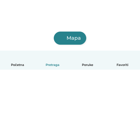
Mapa
Početna
Pretraga
Poruke
Favoriti
Српски
Kako funkcioniše
Pomoć
Uslovi i privatnost
Cene
Podaci o kompaniji
Babysits za posao