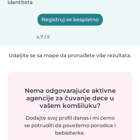
identiteta
Registruj se besplatno
4,7 / 5
Udaljite se sa mape da pronađete više rezultata.
Nema odgovarajuće aktivne
agencije za čuvanje dece u
vašem komšiluku?
Dodajte svoj profil danas i mi ćemo
se potruditi da povežemo porodice i
bebisiterke.