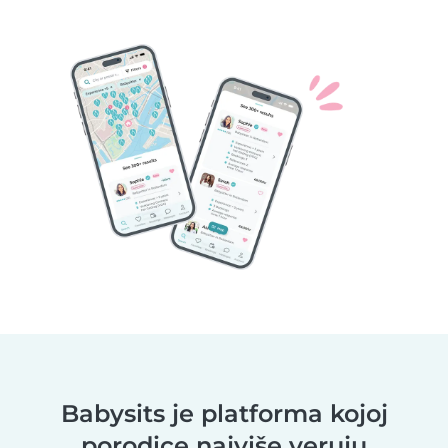
Babysits je platforma kojoj
porodice najviše veruju