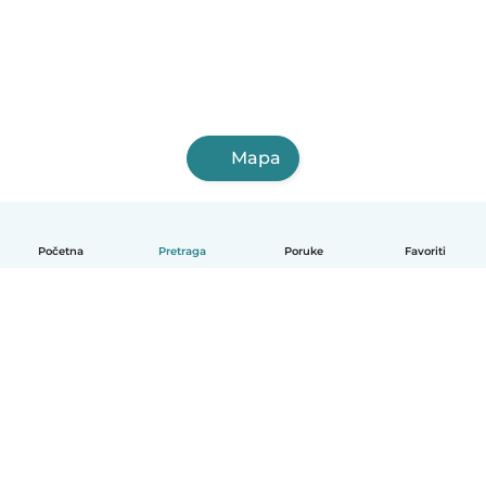
Mapa
Početna
Pretraga
Poruke
Favoriti
Српски
Kako funkcioniše
Pomoć
Uslovi i privatnost
Cene
Podaci o kompaniji
Babysits za posao