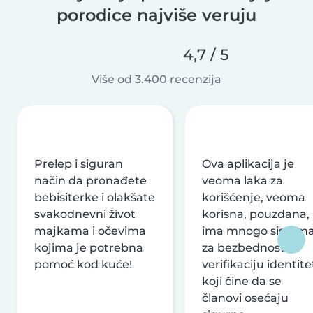
porodice najviše veruju
4,7 / 5
Više od 3.400 recenzija
Prelep i siguran
Ova aplikacija je
način da pronađete
veoma laka za
bebisiterke i olakšate
korišćenje, veoma
svakodnevni život
korisna, pouzdana,
majkama i očevima
ima mnogo sistem
kojima je potrebna
za bezbednost i
pomoć kod kuće!
verifikaciju identite
koji čine da se
članovi osećaju