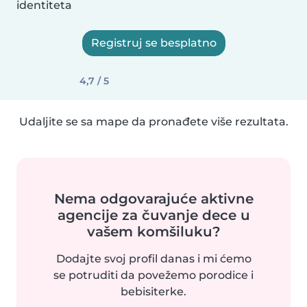
identiteta
Registruj se besplatno
4,7 / 5
Udaljite se sa mape da pronađete više rezultata.
Nema odgovarajuće aktivne
agencije za čuvanje dece u
vašem komšiluku?
Dodajte svoj profil danas i mi ćemo
se potruditi da povežemo porodice i
bebisiterke.