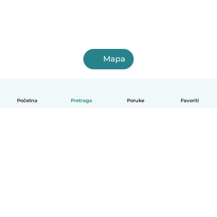
Mapa
Početna
Pretraga
Poruke
Favoriti
Српски
Kako funkcioniše
Pomoć
Uslovi i privatnost
Cene
Podaci o kompaniji
Babysits za posao