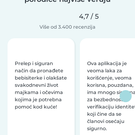
4,7 / 5
Više od 3.400 recenzija
Prelep i siguran
Ova aplikacija je
način da pronađete
veoma laka za
bebisiterke i olakšate
korišćenje, veoma
svakodnevni život
korisna, pouzdana,
majkama i očevima
ima mnogo sistem
kojima je potrebna
za bezbednost i
pomoć kod kuće!
verifikaciju identite
koji čine da se
članovi osećaju
sigurno.