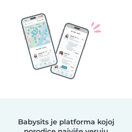
Babysits je platforma kojoj
porodice najviše veruju