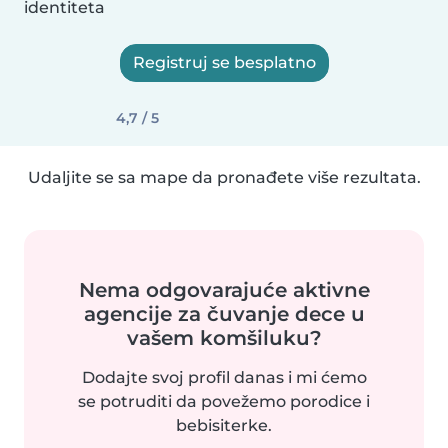
identiteta
Registruj se besplatno
4,7 / 5
Udaljite se sa mape da pronađete više rezultata.
Nema odgovarajuće aktivne
agencije za čuvanje dece u
vašem komšiluku?
Dodajte svoj profil danas i mi ćemo
se potruditi da povežemo porodice i
bebisiterke.