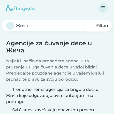
Filteri
Agencije za čuvanje dece u
Жича
Najlakši način da pronađete agenciju za
pružanje usluga čuvanja dece u vašoj blizini.
Pregledajte pouzdane agencije u vašem kraju i
pronađite pravu za svoju porodicu.
Trenutno nema agencija za brigu o deci u
Жича koje odgovaraju ovim kriterijumima
pretrage.
Svi članovi završavaju obaveznu proveru