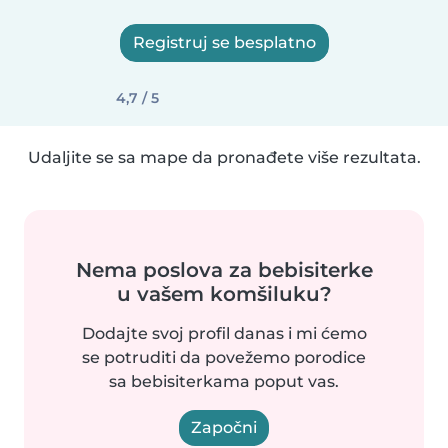
Registruj se besplatno
4,7 / 5
Udaljite se sa mape da pronađete više rezultata.
Nema poslova za bebisiterke
u vašem komšiluku?
Dodajte svoj profil danas i mi ćemo
se potruditi da povežemo porodice
sa bebisiterkama poput vas.
Započni