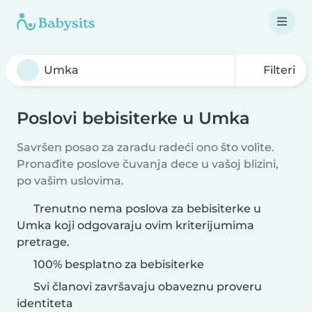
Filteri
Poslovi bebisiterke u Umka
Savršen posao za zaradu radeći ono što volite.
Pronađite poslove čuvanja dece u vašoj blizini,
po vašim uslovima.
Trenutno nema poslova za bebisiterke u
Umka koji odgovaraju ovim kriterijumima
pretrage.
100% besplatno za bebisiterke
Svi članovi završavaju obaveznu proveru
identiteta