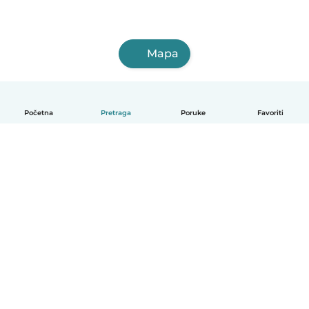
Mapa
Početna
Pretraga
Poruke
Favoriti
Српски
Kako funkcioniše
Pomoć
Uslovi i privatnost
Cene
Podaci o kompaniji
Babysits za posao
Standardi zajednice