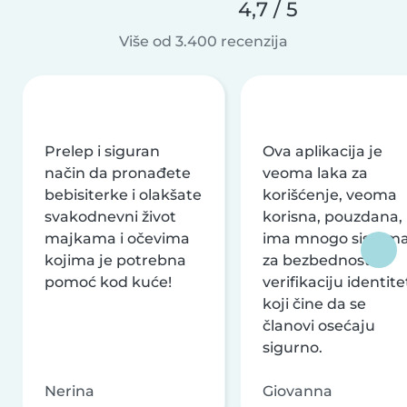
4,7 / 5
Više od 3.400 recenzija
Prelep i siguran
Ova aplikacija je
način da pronađete
veoma laka za
bebisiterke i olakšate
korišćenje, veoma
svakodnevni život
korisna, pouzdana,
majkama i očevima
ima mnogo sistem
kojima je potrebna
za bezbednost i
pomoć kod kuće!
verifikaciju identite
koji čine da se
članovi osećaju
sigurno.
Nerina
Giovanna