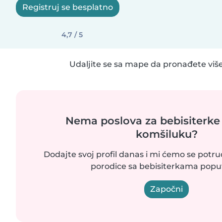
Registruj se besplatno
4,7 / 5
Udaljite se sa mape da pronađete više
Nema poslova za bebisiterke
komšiluku?
Dodajte svoj profil danas i mi ćemo se potr
porodice sa bebisiterkama poput
Započni