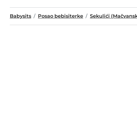
Babysits
Posao bebisiterke
Sekulići (Mačvans