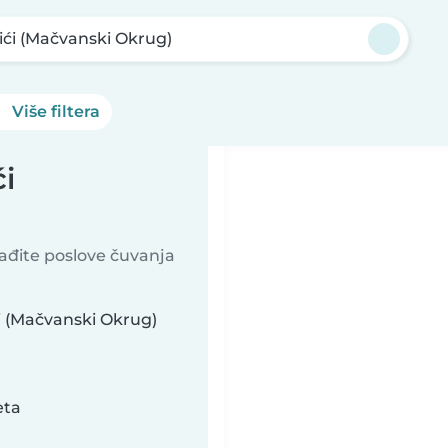
ići (Mačvanski Okrug)
Više filtera
ći
nađite poslove čuvanja
i (Mačvanski Okrug)
eta