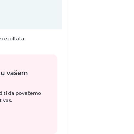
 rezultata.
 u vašem
uditi da povežemo
 vas.