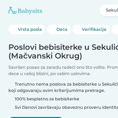
Sekul
Vrsta posla
Deca
Verifikacije
Poslovi bebisiterke u Sekuli
(Mačvanski Okrug)
Savršen posao za zaradu radeći ono što volite. Pro
dece u vašoj blizini, po vašim uslovima.
Trenutno nema poslova za bebisiterke u Sekulić
koji odgovaraju ovim kriterijumima pretrage.
100% besplatno za bebisiterke
Svi članovi završavaju obaveznu proveru identit