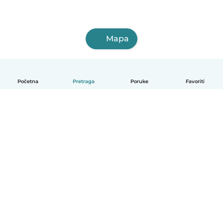
Mapa
Početna
Pretraga
Poruke
Favoriti
Српски
Kako funkcioniše
Pomoć
Uslovi i privatnost
Cene
Podaci o kompaniji
Babysits za posao
Standardi zajednice