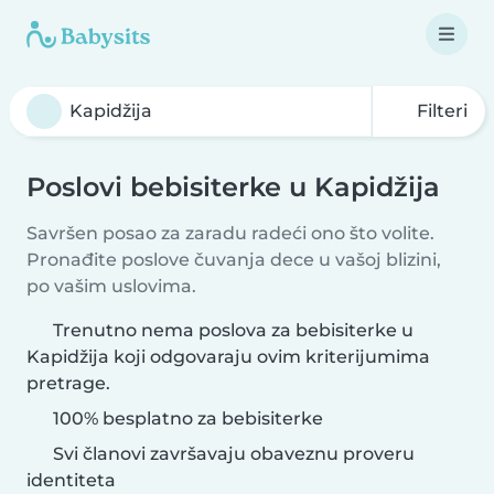
Filteri
Poslovi bebisiterke u Kapidžija
Savršen posao za zaradu radeći ono što volite.
Pronađite poslove čuvanja dece u vašoj blizini,
po vašim uslovima.
Trenutno nema poslova za bebisiterke u
Kapidžija koji odgovaraju ovim kriterijumima
pretrage.
100% besplatno za bebisiterke
Svi članovi završavaju obaveznu proveru
identiteta