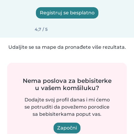
Registruj se besplatno
4,7 / 5
Udaljite se sa mape da pronađete više rezultata.
Nema poslova za bebisiterke
u vašem komšiluku?
Dodajte svoj profil danas i mi ćemo
se potruditi da povežemo porodice
sa bebisiterkama poput vas.
Započni