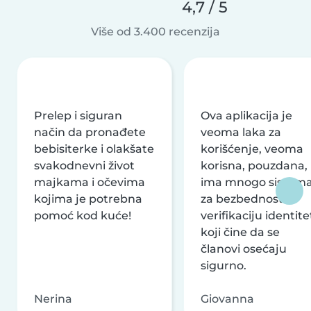
4,7 / 5
Više od 3.400 recenzija
Prelep i siguran
Ova aplikacija je
način da pronađete
veoma laka za
bebisiterke i olakšate
korišćenje, veoma
svakodnevni život
korisna, pouzdana,
majkama i očevima
ima mnogo sistem
kojima je potrebna
za bezbednost i
pomoć kod kuće!
verifikaciju identite
koji čine da se
članovi osećaju
sigurno.
Nerina
Giovanna