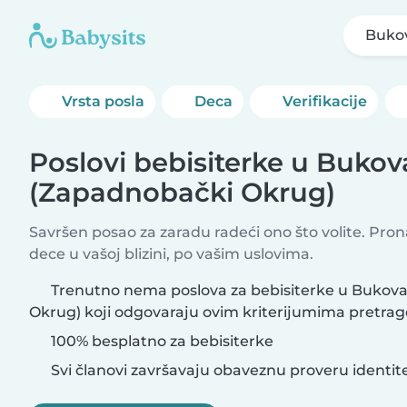
Buko
Vrsta posla
Deca
Verifikacije
Poslovi bebisiterke u Bukov
(Zapadnobački Okrug)
Savršen posao za zaradu radeći ono što volite. Pro
dece u vašoj blizini, po vašim uslovima.
Trenutno nema poslova za bebisiterke u Bukov
Okrug) koji odgovaraju ovim kriterijumima pretrag
100% besplatno za bebisiterke
Svi članovi završavaju obaveznu proveru identit