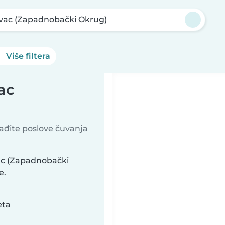
vac (Zapadnobački Okrug)
Više filtera
ac
nađite poslove čuvanja
ac (Zapadnobački
e.
eta