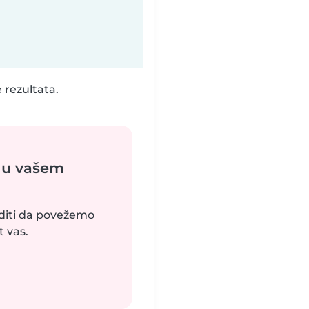
 rezultata.
 u vašem
uditi da povežemo
 vas.