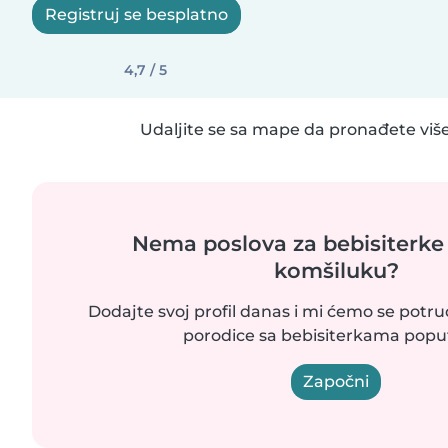
Registruj se besplatno
4,7 / 5
Udaljite se sa mape da pronađete više
Nema poslova za bebisiterke
komšiluku?
Dodajte svoj profil danas i mi ćemo se potr
porodice sa bebisiterkama poput
Započni