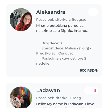
Aleksandra
Posao bebisiterke u Beograd
Mi smo petočlana porodica,
nalazimo se u Ripnju. Imamo
troje dece uzrasta 1,5 3 I 6 godina.
Potreban nam je neko od
Broj dece: 3
poverenja da čuva jedno od dece
Starost dece:
Mališan (1-3 g)
•
kada su u pitanju izostanak iz
Predškolac
•
Osnovac
vrtića..
Poslednja aktivnost: pre 2
nedelje
600 RSD/h
Ladawan
5
Posao bebisiterke u Beograd
Hello! My name is Ladawan. I love