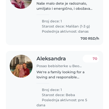
Naše malo dete je radoznalo,
umiljato i energično, i obožava
da istražuje i da se igra. Tražimo
brižnu i pouzdanu bebisiterku
Broj dece: 1
koja bi nam se pridružila u
Starost dece:
Mališan (1-3 g)
našem domu. Ako uživate u..
Poslednja aktivnost: danas
700 RSD/h
Aleksandra
70
Posao bebisiterke u Beograd
We're a family looking for a
loving and responsible
babysitter for our energetic and
playful baby. Our home is pet-
Broj dece: 1
friendly, so comfort with animals
Starost dece:
Beba
is a plus! We'd love someone
Poslednja aktivnost: pre 5
who..
dana