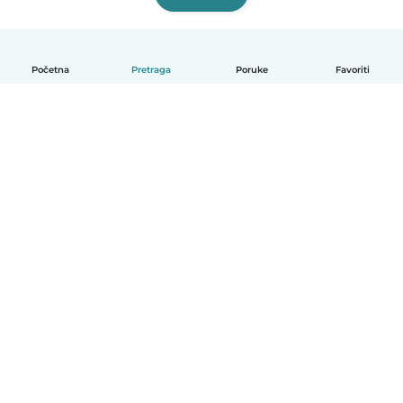
Početna
Pretraga
Poruke
Favoriti
Српски
Kako funkcioniše
Pomoć
Uslovi i privatnost
Cene
Podaci o kompaniji
Babysits za posao
Standardi zajednice
© Babysits B.V.