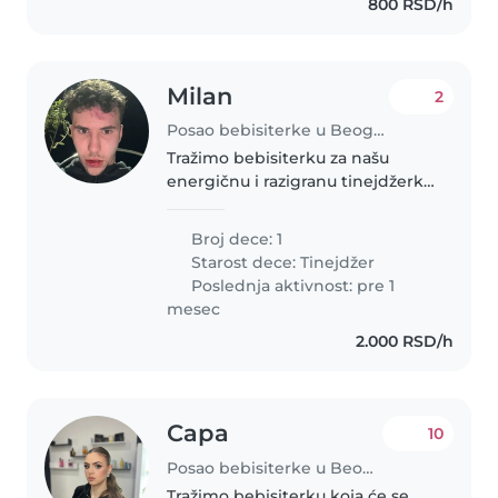
800 RSD/h
Milan
2
Posao bebisiterke u Beograd
Tražimo bebisiterku za našu
energičnu i razigranu tinejdžerku
koja ima ADHD, tics i poremećaj
spavanja. Naša kćerka je veoma
Broj dece: 1
prijateljska i voli da se druži sa
Starost dece:
Tinejdžer
drugima. Tražimo nekoga..
Poslednja aktivnost: pre 1
mesec
2.000 RSD/h
Сара
10
Posao bebisiterke u Beograd
Tražimo bebisiterku koja će se