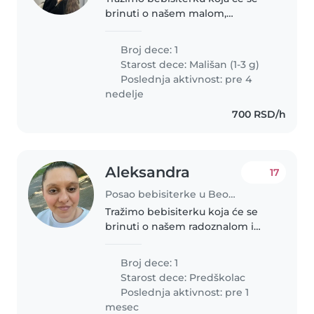
brinuti o našem malom,
prijateljsvom i pričljivom dečaku
koji voli da samostalno istražuje
Broj dece: 1
svet. Naša kuća je puno
Starost dece:
Mališan (1-3 g)
ljubimaca, tako da morate da
Poslednja aktivnost: pre 4
budete..
nedelje
700 RSD/h
Aleksandra
17
Posao bebisiterke u Beograd
Tražimo bebisiterku koja će se
brinuti o našem radoznalom i
kreativnom predškolcu. Naše
dete voli da se druži i da se bavi
Broj dece: 1
razne aktivnosti. Potrebno je da
Starost dece:
Predškolac
bebisiterka bude udobna..
Poslednja aktivnost: pre 1
mesec