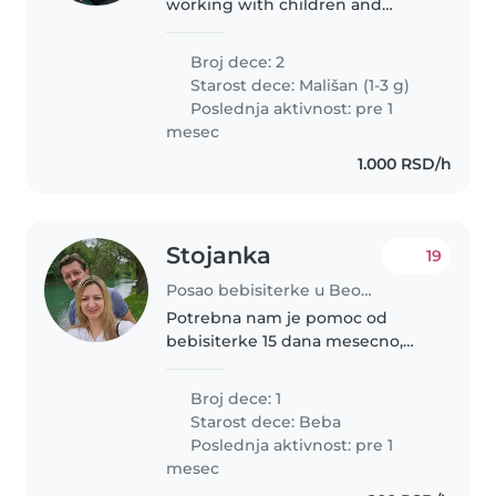
working with children and
helping them learn through
play, creativity, and cooking
Broj dece: 2
activities. I am patient, caring,
Starost dece:
Mališan (1-3 g)
and reliable. I currently work..
Poslednja aktivnost: pre 1
mesec
1.000 RSD/h
Stojanka
19
Posao bebisiterke u Beograd
Potrebna nam je pomoc od
bebisiterke 15 dana mesecno,
par dana nedeljno. Ostalih 15
dana takodje po potrebi ali redje.
Broj dece: 1
Beba ima napunjena 3 meseca.
Starost dece:
Beba
Ako vam odgovara, možete nas
Poslednja aktivnost: pre 1
kontaktirati..
mesec