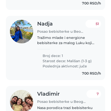
700 RSD/h
Nadja
51
Posao bebisiterke u Beograd
Tražimo mlade i energicne
bebisiterke za malog Luku koji
sada ima godinu ipo dana. Inace
ide u vrtic, ali posto je tek krenuo
Broj dece: 1
cesto je bolesljiv,pa mora da
Starost dece:
Mališan (1-3 g)
ostane kuci i po nedelju-dve..
Poslednja aktivnost: juče
700 RSD/h
Vladimir
7
Posao bebisiterke u Beograd
Nasa porodica trazi bebisiterku