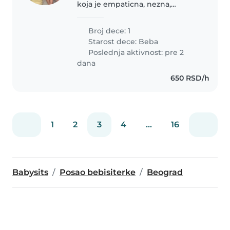
koja je empaticna, nezna,
osecajna. Svi smo u porodici
nekako na note.
Broj dece: 1
Starost dece:
Beba
Poslednja aktivnost: pre 2
dana
650 RSD/h
1
2
3
4
...
16
Babysits
Posao bebisiterke
Beograd