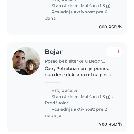
and stay active, so someone with
Starost dece:
Mališan (1-3 g)
a playful spirit would..
Poslednja aktivnost: pre 6
dana
800 RSD/h
Bojan
1
Posao bebisiterke u Beograd
Ćao , Potrebna nam je pomoć
oko dece dok smo mi na poslu a
oni ne mogu da odu u vrtić,
period čuvanja je od 11.30 do
Broj dece: 3
16.30h. imamo predškolca ,
Starost dece:
Mališan (1-3 g)
•
dečaka od 4. Godine i devojčicu
Predškolac
od..
Poslednja aktivnost: pre 2
nedelje
700 RSD/h