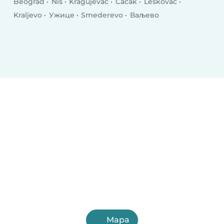
Beograd
Niš
Kragujevac
Čačak
Leskovac
Kraljevo
Ужице
Smederevo
Ваљево
Mapa