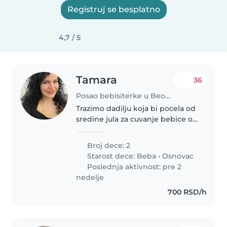
Registruj se besplatno
4,7 / 5
Tamara
36
Posao bebisiterke u Beograd
Trazimo dadilju koja bi pocela od
sredine jula za cuvanje bebice od
22 meseci na duzi period,
pozeljno do februara mozda i
Broj dece: 2
duze. Mi smo cetvoroclana
Starost dece:
Beba
•
Osnovac
porodica , zivimo iznad Olimpa...
Poslednja aktivnost: pre 2
nedelje
700 RSD/h