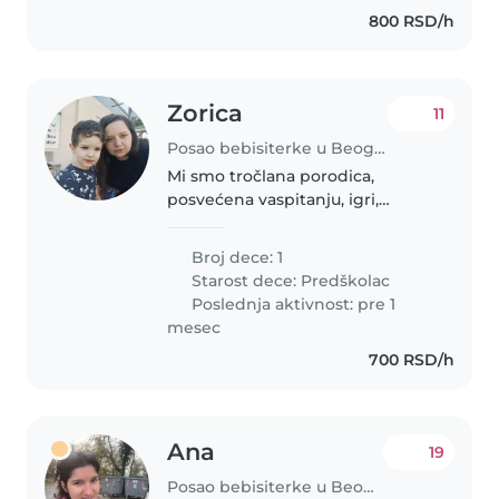
800 RSD/h
Zorica
11
Posao bebisiterke u Beograd
Mi smo tročlana porodica,
posvećena vaspitanju, igri,
druženju sa svojim detetom
Broj dece: 1
Starost dece:
Predškolac
Poslednja aktivnost: pre 1
mesec
700 RSD/h
Ana
19
Posao bebisiterke u Beograd