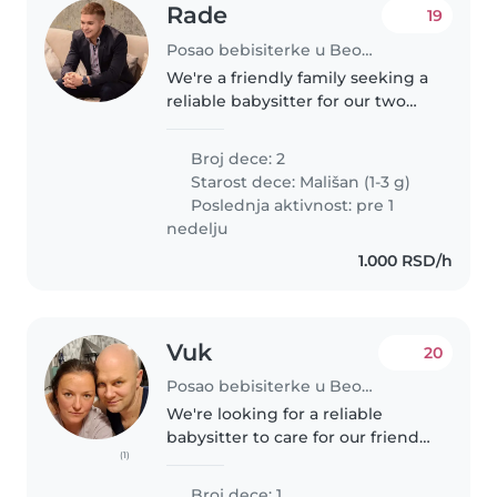
Rade
19
Posao bebisiterke u Beograd
We're a friendly family seeking a
reliable babysitter for our two
curious and creative toddlers.
We'd love someone comfortable
Broj dece: 2
with cooking, chores, and
Starost dece:
Mališan (1-3 g)
helping with homework. Our..
Poslednja aktivnost: pre 1
nedelju
1.000 RSD/h
Vuk
20
Posao bebisiterke u Beograd
We're looking for a reliable
babysitter to care for our friendly
(1)
and energetic toddler at our
home. Our little one loves to play
Broj dece: 1