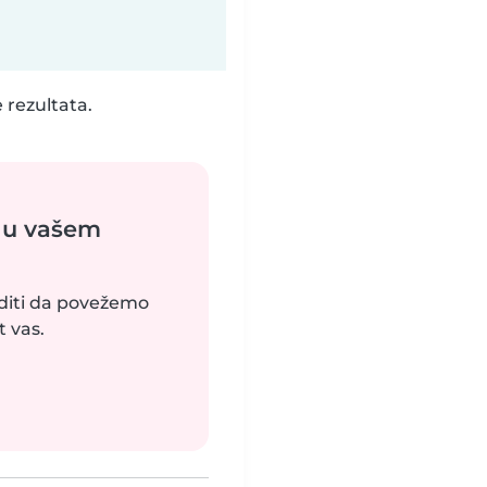
 rezultata.
 u vašem
uditi da povežemo
 vas.