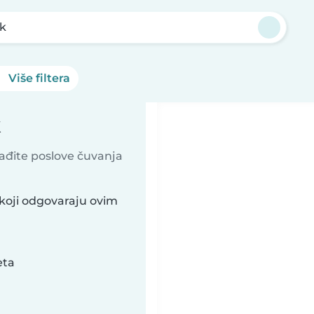
k
Više filtera
k
nađite poslove čuvanja
koji odgovaraju ovim
eta