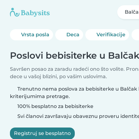
Balča
Vrsta posla
Deca
Verifikacije
Poslovi bebisiterke u Balča
Savršen posao za zaradu radeći ono što volite. Pro
dece u vašoj blizini, po vašim uslovima.
Trenutno nema poslova za bebisiterke u Balčak 
kriterijumima pretrage.
100% besplatno za bebisiterke
Svi članovi završavaju obaveznu proveru identit
Registruj se besplatno