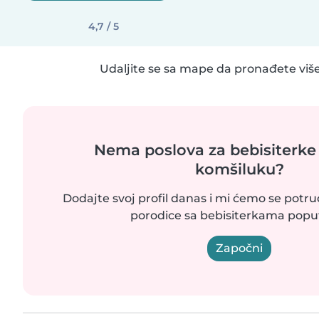
4,7 / 5
Udaljite se sa mape da pronađete više
Nema poslova za bebisiterke
komšiluku?
Dodajte svoj profil danas i mi ćemo se potr
porodice sa bebisiterkama poput
Započni