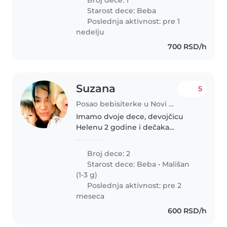
Stepanović. Radno vreme nije
Starost dece:
Beba
fiksno, po dogovoru. Potrebna..
Poslednja aktivnost: pre 1
nedelju
700 RSD/h
Suzana
5
Posao bebisiterke u Novi Sad
Imamo dvoje dece, devojčicu
Helenu 2 godine i dečaka
Nemanju 8 meseci, potrebna
nam je nova drugarica da nas
Broj dece: 2
pričuva dok su mama i tata na
Starost dece:
Beba
•
Mališan
poslu, seka ide u vrtić a bata još
(1-3 g)
uvek ne..
Poslednja aktivnost: pre 2
meseca
600 RSD/h