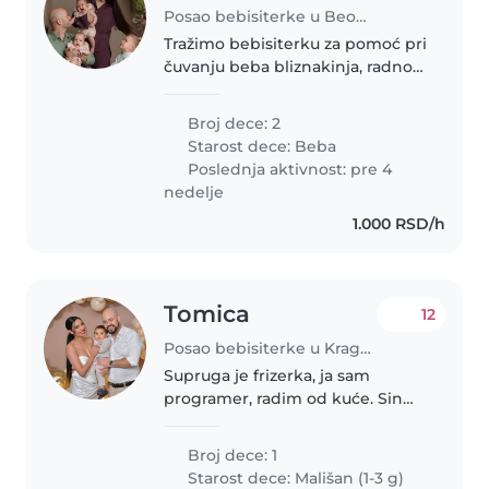
Posao bebisiterke u Beograd
Tražimo bebisiterku za pomoć pri
čuvanju beba bliznakinja, radno
vreme 9-5 ili 10-6, svih 5 radnih
dana.
Broj dece: 2
Starost dece:
Beba
Poslednja aktivnost: pre 4
nedelje
1.000 RSD/h
Tomica
12
Posao bebisiterke u Kragujevac
Supruga je frizerka, ja sam
programer, radim od kuće. Sin
Aleksej ima 2 godine. Trudimo se
da dete raste u miru, da se hrani
Broj dece: 1
zdravo, da je aktivan. Aleksej je
Starost dece:
Mališan (1-3 g)