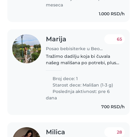
meseca
1.000 RSD/h
Marija
65
Posao bebisiterke u Beograd
Tražimo dadilju koja bi čuvala
našeg mališana po potrebi, plus
kada je dečak bolestan i ne ide u
vrtić tih dana bi bilo potrebno
Broj dece: 1
celodnevno čuvanje. Nudimo
Starost dece:
Mališan (1-3 g)
fiksnu platu. Mi živimo..
Poslednja aktivnost: pre 6
dana
700 RSD/h
Milica
28