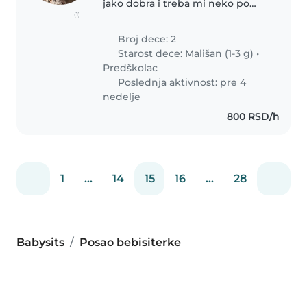
jako dobra i treba mi neko po
(1)
potrebi
Broj dece: 2
Starost dece:
Mališan (1-3 g)
•
Predškolac
Poslednja aktivnost: pre 4
nedelje
800 RSD/h
1
...
14
15
16
...
28
Babysits
Posao bebisiterke