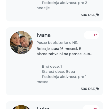
veseo, razdragan, istraživački..
Poslednja aktivnost: pre 2
nedelje
500 RSD/h
Ivana
17
Posao bebisiterke u Niš
Beba je stara 16 meseci. Bili
bismo zahvalni na pomoci oko
cuvanja devojcice. Porodici
Kostic
Broj dece: 1
Starost dece:
Beba
Poslednja aktivnost: pre 1
mesec
500 RSD/h
Luka
20