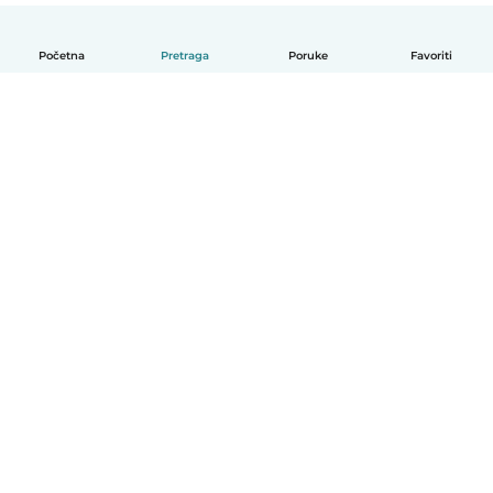
Početna
Pretraga
Poruke
Favoriti
Српски
Kako funkcioniše
Pomoć
Uslovi i privatnost
Cene
Podaci o kompaniji
Babysits za posao
Standardi zajednice
© Babysits B.V.