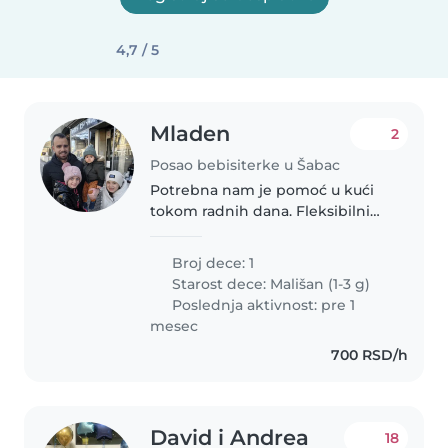
4,7 / 5
Mladen
2
Posao bebisiterke u Šabac
Potrebna nam je pomoć u kući
tokom radnih dana. Fleksibilni
smo sa vremenom. Klinac je
dosta aktivan i traži pažnju.
Broj dece: 1
Supruga za sad ne radi, ona je
Starost dece:
Mališan (1-3 g)
kući takodje, ali ako bi našli
Poslednja aktivnost: pre 1
nekog..
mesec
700 RSD/h
David i Andrea
18