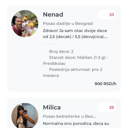
Nenad
53
Posao dadilje u Beograd
Zdravo! Ja sam otac dvoje dece
od 2,5 (decak) i 5,5 (devojcica).
Trazim fleksibilnu osobu za
povremeno angazovanje (3-4
Broj dece: 2
puta nedeljno) u
Starost dece:
Mališan (1-3 g)
•
poslepodnevnim/ vecernjim
Predškolac
satima, a koja bi..
Poslednja aktivnost: pre 2
meseca
900 RSD/h
Milica
39
Posao bebisiterke u Beograd
Normalna sno porodica, deca su