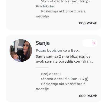
Starost dece:
Mališan (1-3 g)
•
Predškolac
Poslednja aktivnost: pre 2
nedelje
800 RSD/h
Sanja
12
Posao bebisiterke u Beograd
Sama sam sa 2 sina blizanca, jos
uvek sam na porodiljskom ali mi
je potrebna pomoc u zavisnosti
od obaveza. To bi nekada bilo 2,3
Broj dece: 2
sata nekada i vise.. Zavisi. Laki
Starost dece:
Mališan (1-3 g)
smo za saradnju...
Poslednja aktivnost: pre 3
nedelje
600 RSD/h