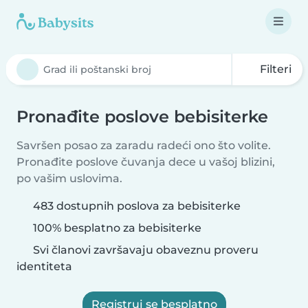
Filteri
Pronađite poslove bebisiterke
Savršen posao za zaradu radeći ono što volite.
Pronađite poslove čuvanja dece u vašoj blizini,
po vašim uslovima.
483 dostupnih poslova za bebisiterke
100% besplatno za bebisiterke
Svi članovi završavaju obaveznu proveru
identiteta
Registruj se besplatno