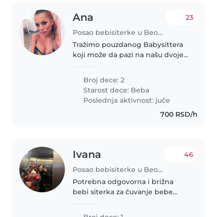
Ana
23
Posao bebisiterke u Beograd
Tražimo pouzdanog Babysittera
koji može da pazi na našu dvoje
beba. Voleli bismo nekoga ko je
spreman da pomogne deci sa
Broj dece: 2
zadacima, zbog njihove
Starost dece:
Beba
radoznalosti i prijateljskog
Poslednja aktivnost: juče
karaktera...
700 RSD/h
Ivana
46
Posao bebisiterke u Beograd
Potrebna odgovorna i brižna
bebi siterka za čuvanje bebe
(devojčica, 6 meseci). Živimo na
Voždovcu, u blizini naselja Stepa
Broj dece: 1