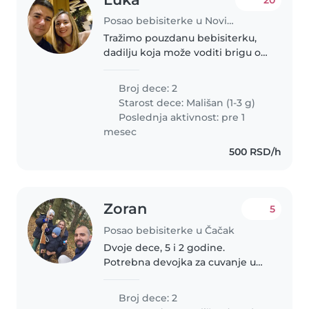
Posao bebisiterke u Novi Sad
Tražimo pouzdanu bebisiterku,
dadilju koja može voditi brigu o
naše dve bliznakinje. Potrebna
nam je osoba koja je opuštena s
Broj dece: 2
kućnim ljubimcima. Kao
Starost dece:
Mališan (1-3 g)
višejezična porodica koja govori..
Poslednja aktivnost: pre 1
mesec
500 RSD/h
Zoran
5
Posao bebisiterke u Čačak
Dvoje dece, 5 i 2 godine.
Potrebna devojka za cuvanje u
nasem stanu. Brace Marinkovic
2b,blizu Meducinske skole.
Broj dece: 2