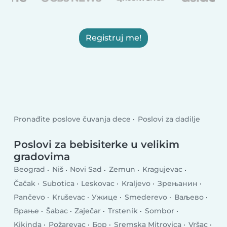
Registruj me!
Pronađite poslove čuvanja dece
Poslovi za dadilje
Poslovi za bebisiterke u velikim
gradovima
Beograd
Niš
Novi Sad
Zemun
Kragujevac
Čačak
Subotica
Leskovac
Kraljevo
Зрењанин
Pančevo
Kruševac
Ужице
Smederevo
Ваљево
Врање
Šabac
Zaječar
Trstenik
Sombor
Kikinda
Požarevac
Бор
Sremska Mitrovica
Vršac