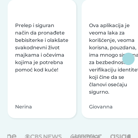
Prelep i siguran
Ova aplikacija je
način da pronađete
veoma laka za
bebisiterke i olakšate
korišćenje, veoma
svakodnevni život
korisna, pouzdana,
majkama i očevima
ima mnogo sistem
kojima je potrebna
za bezbednost i
pomoć kod kuće!
verifikaciju identite
koji čine da se
članovi osećaju
sigurno.
Nerina
Giovanna