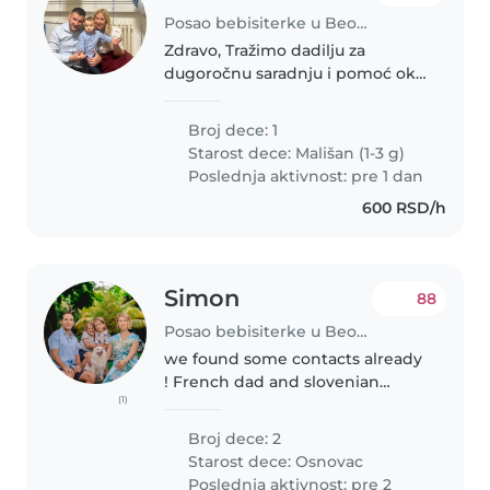
Posao bebisiterke u Beograd
Zdravo, Tražimo dadilju za
dugoročnu saradnju i pomoć oko
sina Luke (18 meseci) i kasnije
buduće bebe. Važno je naglasiti
Broj dece: 1
da se ne očekuje istovremena
Starost dece:
Mališan (1-3 g)
briga o oba deteta, već u
Poslednja aktivnost: pre 1 dan
početku..
600 RSD/h
Simon
88
Posao bebisiterke u Beograd
we found some contacts already
! French dad and slovenian
(1)
mum. We are just moved in
Belgrade from our previous post
Broj dece: 2
in Fiji. We have 2 boys, Gabriel 5
Starost dece:
Osnovac
and Ben 8 years old and a small..
Poslednja aktivnost: pre 2