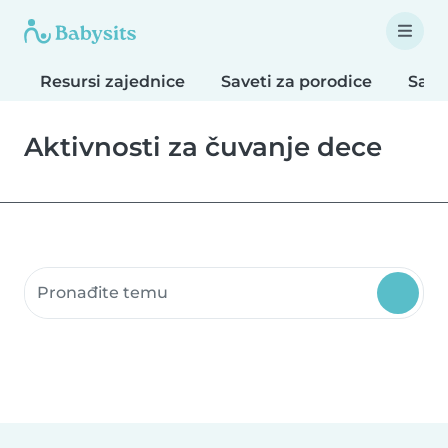
Resursi zajednice
Saveti za porodice
Save
Aktivnosti za čuvanje dece
Pretraži resurse zajednice